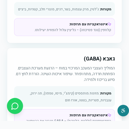
מקורות:
ג'לטין, מרק עצמות, בשר, דגים, מוצרי חלב, קטניות, ביצים
אינטראקציות עם תרופות:
קלוזפין (נוגד פסיכוזה) – גליצין עלול להפחית יעילותו.
גאבא (GABA)
המוליך העצבי המעכב המרכזי במוח – הרגעת מערכת העצבים.
הפחתת חרדה, מתח ופחד. שיפור איכות השינה. הורדת לחץ דם.
סיוע בריכוז ולמידה.
מקורות:
מזונות מותססים (קימצ'י, מיסו, טמפה), תה ירוק,
עגבניות, פטריות, בטטה, אורז חום
אינטראקציות עם תרופות:
בנזודיאזפינים (ולליום, קלונקס) – GABA מגביר את ההשפעה
המרגיעה, סכנת דיכוי נשימתי! כדורי שינה ותרופות הרגעה – אותו