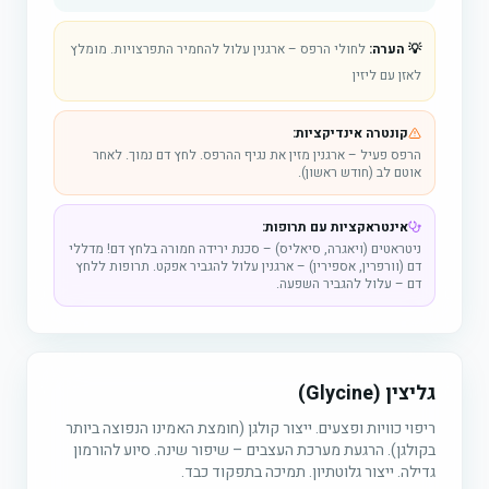
💡 הערה:
לחולי הרפס – ארגנין עלול להחמיר התפרצויות. מומלץ
לאזן עם ליזין
קונטרה אינדיקציות:
הרפס פעיל – ארגנין מזין את נגיף ההרפס. לחץ דם נמוך. לאחר
אוטם לב (חודש ראשון).
אינטראקציות עם תרופות:
ניטראטים (ויאגרה, סיאליס) – סכנת ירידה חמורה בלחץ דם! מדללי
דם (וורפרין, אספירין) – ארגנין עלול להגביר אפקט. תרופות ללחץ
דם – עלול להגביר השפעה.
גליצין (Glycine)
ריפוי כוויות ופצעים. ייצור קולגן (חומצת האמינו הנפוצה ביותר
בקולגן). הרגעת מערכת העצבים – שיפור שינה. סיוע להורמון
גדילה. ייצור גלוטתיון. תמיכה בתפקוד כבד.