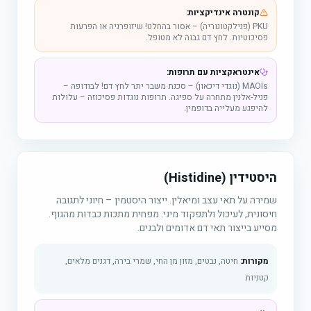
קונטרה אינדיקציות:
PKU (פנילקטונוריה) – אסור בהחלט! שיזופרניה או הפרעות
פסיכוטיות. לחץ דם גבוה לא מטופל.
אינטראקציות עם תרופות:
MAOIs (נוגדי דיכאון) – סכנת משבר יתר לחץ דם! לבודופה –
פניל-אלנין מתחרה על ספיגה. תרופות נוגדות פסיכוזה – עלולות
להיפגע מעלייה בדופמין.
היסטידין (Histidine)
שמירה על תאי עצב ומיאלין. ייצור היסטמין – חיוני לתגובה
חיסונית, לעיכול ולתפקוד מיני. מפחית מתכות כבדות מהגוף.
מסייע בייצור תאי דם אדומים ולבנים.
מקורות:
חיטה, נבטים, מזון מן החי, שמרי בירה, דגנים מלאים,
קטניות