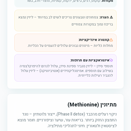
מקורות:
קוקוס, דגים, ביצים, ירקות, קטניות, מוצרי חלב, בשר
⚠️ הערה:
צמחונים וטבעונים צריכים לשים לב במיוחד – ליזין נמצא
בריכוז נמוך במקורות צמחיים
קונטרה אינדיקציות:
מחלות כליות – מינונים גבוהים עלולים להעמיס על הכליות.
אינטראקציות עם תרופות:
תוספי סידן – ליזין מגביר ספיגת סידן, עלול לגרום להיפרקלצמיה
בשילוב עם תוספים. אמינוגליקוזידים (אנטיביוטיקה) – ליזין עלול
להגביר רעילות כלייתית.
מתיונין (Methionine)
ניקוי רעלים מהכבד (Phase II detox), ייצור גלוטתיון – נוגד
החמצון החזק ביותר. בריאות עור, שיער וציפורניים. חומר מוצא
לציסטאין ולטאורין. חיוני לתהליכי מתילציה.