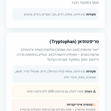
תומך בתפקוד הכבד.
מקורות:
נבט חיטה, עופות, דגים, בקר, שקדים, ביצים, עדשים
טריפטופאן (Tryptophan)
ייצור סרוטונין (מצב רוח, שמחה) ומלטונין (שינה איכותית).
מניעת כאבים – מפחית רגישות לכאב. מסייע בהפחתת חרדה
ודיכאון. תומך בתפקוד מערכת העיכול.
מקורות:
נבט חיטה, עופות (הודו במיוחד), דגים, שוקולד מריר, פקאן,
שעועית, בננות, מוצרי חלב
⚠️ הערה:
אסור לשלב עם תרופות SSRI ללא פיקוח רפואי
קונטרה אינדיקציות:
תסמונת סרוטונין – סכנה בשילוב עם תרופות המעלות סרוטונין.