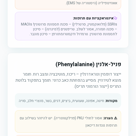
אאוזינופיליה (היסטוריה של EMS).
אינטראקציות עם תרופות:
SSRIs (פלואוקסטין, סרטרלין) – סכנת תסמונת סרוטונין! MAOIs
– סכנה חמורה, אסור לשלב. טריפטנים (למיגרנה) – סיכון
לתסמונת סרוטונין. טרמדול ודקסטרומתורפן – סיכון מוגבר.
פניל-אלנין (Phenylalanine)
ייצור דופמין ונוראדרנלין – ריכוז, מוטיבציה ומצב רוח. חומר
מוצא לטירוזין. מסייע בהפחתת כאב כרוני. תומך בתפקוד בלוטת
התריס (ייצור הורמוני תריס).
מקורות:
חיטה, אפונה, שעועית, ביצים, דגים, בשר, מוצרי חלב, סויה
⚠️ הערה:
אסור לחולי PKU (פנילקטונוריה). יש להיזהר בשילוב עם
תרופות נוגדות דיכאון