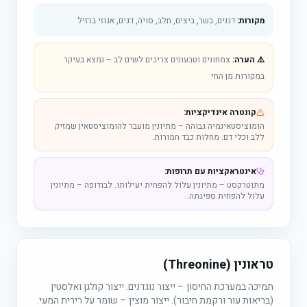
מקורות:
דגנים, בשר, ביצים, חלב, סויה, דגים, אגוזי ברזיל
⚠️ הערה:
צמחונים וטבעונים צריכים לשים לב – נמצא בעיקר
במקורות מן החי
קונטרה אינדיקציות:
הומוציסטאינמיה גבוהה – מתיונין מועבר להומוציסטאין שמזיק
ללב וכלי דם. מחלות כבד חמורות.
אינטראקציות עם תרופות:
מתוטרקסט – מתיונין עלול להפחית יעילותו. לבודופה – מתיונין
עלול להפחית ספיגתה.
טראונין (Threonine)
תמיכה במערכת החיסון – ייצור נוגדנים. ייצור קולגן ואלסטין
(בריאות עור ורקמת חיבור). ייצור מוצין – שומר על רירית המעי.