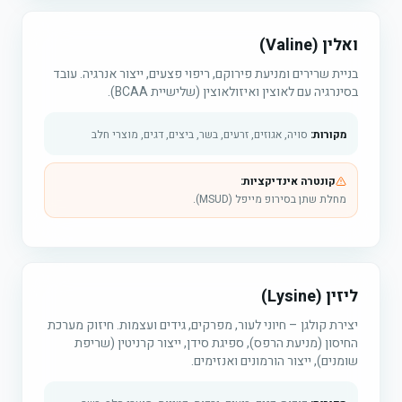
ואלין (Valine)
בניית שרירים ומניעת פירוקם, ריפוי פצעים, ייצור אנרגיה. עובד
בסינרגיה עם לאוצין ואיזולאוצין (שלישיית BCAA).
מקורות:
סויה, אגוזים, זרעים, בשר, ביצים, דגים, מוצרי חלב
קונטרה אינדיקציות:
מחלת שתן בסירופ מייפל (MSUD).
ליזין (Lysine)
יצירת קולגן – חיוני לעור, מפרקים, גידים ועצמות. חיזוק מערכת
החיסון (מניעת הרפס), ספיגת סידן, ייצור קרניטין (שריפת
שומנים), ייצור הורמונים ואנזימים.