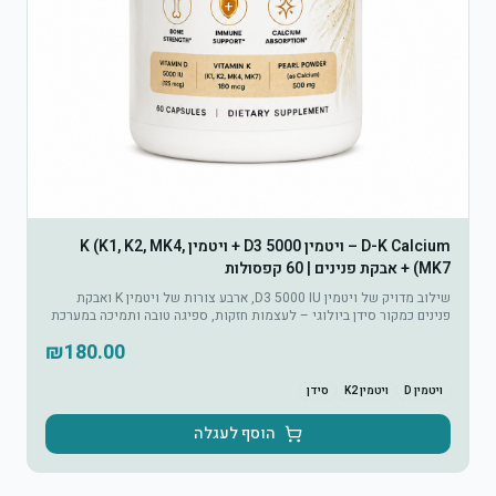
D-K Calcium – ויטמין D3 5000 + ויטמין K (K1, K2, MK4,
MK7) + אבקת פנינים | 60 קפסולות
שילוב מדויק של ויטמין D3 5000 IU, ארבע צורות של ויטמין K ואבקת
פנינים כמקור סידן ביולוגי – לעצמות חזקות, ספיגה טובה ותמיכה במערכת
החיסון.
₪
180.00
ויטמין D
ויטמין K2
סידן
הוסף לעגלה