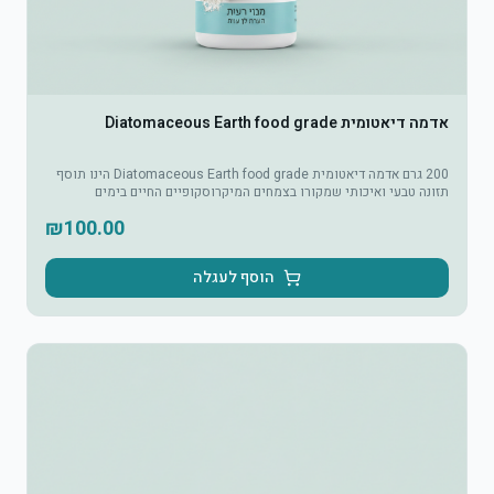
אדמה דיאטומית Diatomaceous Earth food grade
200 גרם אדמה דיאטומית Diatomaceous Earth food grade הינו תוסף
תזונה טבעי ואיכותי שמקורו בצמחים המיקרוסקופיים החיים בימים
ובאגמים. התוסף מכיל מינרלים חשובים ותומך בניקוי רעלים מהגוף, שיפור
₪
100.00
תפקוד מערכת העיכול ותרומה לבריאות העור והשיער.
הוסף לעגלה