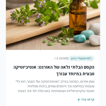
פרוטוקולי הזהב
1.6.2026
הקסם הבלתי נלאה של האורגנו: אנטיביוטיקה
טבעית במיוחד עבורך
שמן אורגנו, המכונה בצדק 'האנטיביוטיקה של הטבע', הוא כלי
עוצמתי במלחמה נגד זיהומים שונים, בזכות סגולותיו
האנטי-מיקרוביאליות העוצמתיות. בואו נגלה יחד איך הצמח
הצנוע הזה יכול לחזק את מערכת החיסון ולסייע בהתמודדות עם
קראו עוד
מגוון רחב של בעיות בריאותיות.