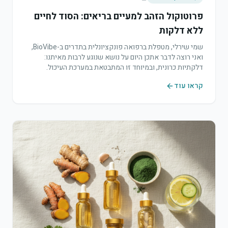
פרוטוקול הזהב למעיים בריאים: הסוד לחיים
ללא דלקות
שמי שירלי, מטפלת ברפואה פונקציונלית בתדרים ב-BioVibe,
ואני רוצה לדבר אתכן היום על נושא שנוגע לרבות מאיתנו:
דלקתיות כרונית, ובמיוחד זו המתבטאת במערכת העיכול.
הפתרון שאני מציעה הוא 'פרוטוקול הזהב', תשלובת עוצמתית
קראו עוד
של צמחי מרפא שעוזרת להשיב לגוף שקט ואיזון.